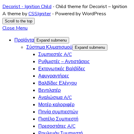
Decorist - Ignition Child
- Child theme for Decorist – Ignition
A theme by
CSSIgniter
- Powered by WordPress
Scroll to the top
Close Menu
Προϊόντα
Expand submenu
Σύστημα Κλιματισμού
Expand submenu
Συμπιεστές A/C
Ρυθμιστές – Αντιστάσεις
Εκτονωτικές Βαλβίδες
Αφυγραντήρες
Βαλβίδες Ελέγχου
Βεντιλατέρ
Αναλώσιμα A/C
Μοτέρ καλοριφέρ
Πηνία συμπιεστών
Πιατέλο Συμπιεστή
Πρεσοστάτες A/C
Ρουλεμάν Συμπιεστή