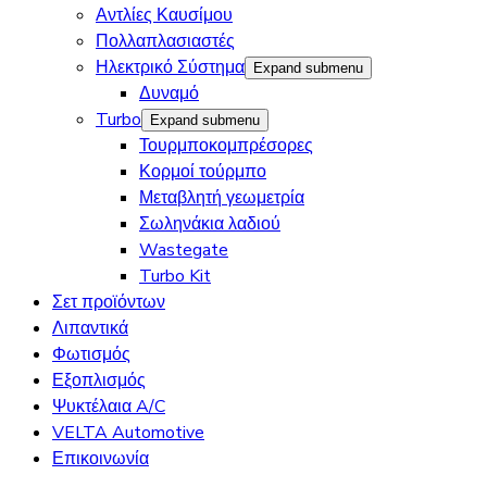
Αντλίες Καυσίμου
Πολλαπλασιαστές
Ηλεκτρικό Σύστημα
Expand submenu
Δυναμό
Turbo
Expand submenu
Τουρμποκομπρέσορες
Κορμοί τούρμπο
Μεταβλητή γεωμετρία
Σωληνάκια λαδιού
Wastegate
Turbo Kit
Σετ προϊόντων
Λιπαντικά
Φωτισμός
Εξοπλισμός
Ψυκτέλαια A/C
VELTA Automotive
Επικοινωνία