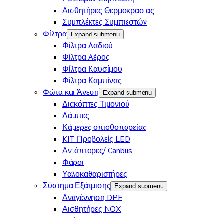
Αισθητήρες Θερμοκρασίας
Συμπλέκτες Συμπιεστών
Φίλτρα
Expand submenu
Φίλτρα Λαδιού
Φίλτρα Αέρος
Φίλτρα Καυσίμου
Φίλτρα Καμπίνας
Φώτα και Άνεση
Expand submenu
Διακόπτες Τιμονιού
Λάμπες
Κάμερες οπισθοπορείας
KIT Προβολείς LED
Αντάπτορες/ Canbus
Φάροι
Υαλοκαθαριστήρες
Σύστημα Εξάτμισης
Expand submenu
Αναγέννηση DPF
Αισθητήρες NOX