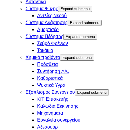
Λιπαντικά
Σύστημα Ψύξης
Expand submenu
Αντλίες Νερού
Σύστημα Ανάρτησης
Expand submenu
Αμορτισέρ
Σύστημα Πέδησης
Expand submenu
Σεβρό Φρένων
Τακάκια
Χημικά προϊόντα
Expand submenu
Πρόσθετα
Συντήρηση A/C
Καθαριστικά
Ψυκτικά Υγρά
Εξοπλισμός Συνεργείου
Expand submenu
KIT Επισκευής
Καλώδια Εκκίνησης
Μηχανήματα
Εργαλεία συνεργείου
Αξεσουάρ