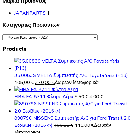
Μάρκα προϊόντος
JAPANPARTS
1
Κατηγορίες Προϊόντων
Products
35.0083S VELTA Συμπιεστής A/C Toyota Yaris (P13)
Original
Η
405,00
€
370,00
€
Δωρεάν Μεταφορικά!
price
τρέχουσα
was:
τιμή
Original
Η
FIBA FA-8711 Φίλτρο Αέρα
5,50
€
4,00
€
405,00 €.
είναι:
price
τρέχουσα
370,00 €.
was:
τιμή
5,50 €.
είναι:
890796 NISSENS Συμπιεστής A/C για Ford Transit 2.0
Original
Η
4,00 €.
EcoBlue (2016->)
460,00
€
445,00
€
Δωρεάν
price
τρέχουσα
Μεταφορικά!