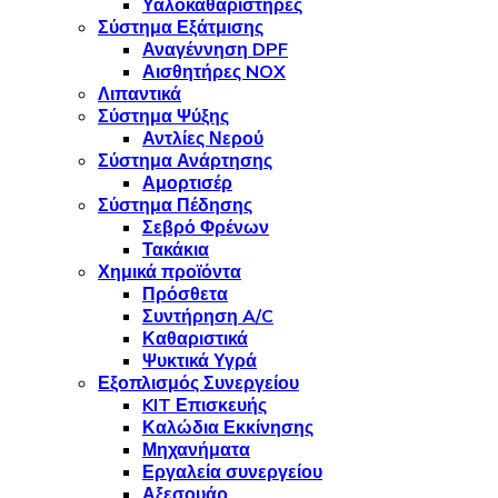
Υαλοκαθαριστήρες
Σύστημα Εξάτμισης
Αναγέννηση DPF
Αισθητήρες NOX
Λιπαντικά
Σύστημα Ψύξης
Αντλίες Νερού
Σύστημα Ανάρτησης
Αμορτισέρ
Σύστημα Πέδησης
Σεβρό Φρένων
Τακάκια
Χημικά προϊόντα
Πρόσθετα
Συντήρηση A/C
Καθαριστικά
Ψυκτικά Υγρά
Εξοπλισμός Συνεργείου
KIT Επισκευής
Καλώδια Εκκίνησης
Μηχανήματα
Εργαλεία συνεργείου
Αξεσουάρ