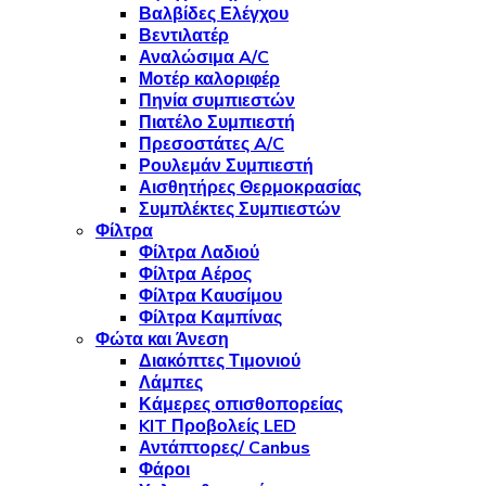
Βαλβίδες Ελέγχου
Βεντιλατέρ
Αναλώσιμα A/C
Μοτέρ καλοριφέρ
Πηνία συμπιεστών
Πιατέλο Συμπιεστή
Πρεσοστάτες A/C
Ρουλεμάν Συμπιεστή
Αισθητήρες Θερμοκρασίας
Συμπλέκτες Συμπιεστών
Φίλτρα
Φίλτρα Λαδιού
Φίλτρα Αέρος
Φίλτρα Καυσίμου
Φίλτρα Καμπίνας
Φώτα και Άνεση
Διακόπτες Τιμονιού
Λάμπες
Κάμερες οπισθοπορείας
KIT Προβολείς LED
Αντάπτορες/ Canbus
Φάροι