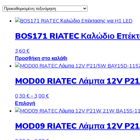
BOS171 RIATEC Καλώδιο Eπέκτ
3,60
€
Προσθήκη στο καλάθι
MOD00 RIATEC Λάμπα 12V P2
Price
0,30
€
–
3,00
€
Αυτό
range:
Επιλογή
το
0,30 €
προϊόν
through
MOD09 RIATEC Λάμπα 12V P2
έχει
3,00 €
πολλαπλές