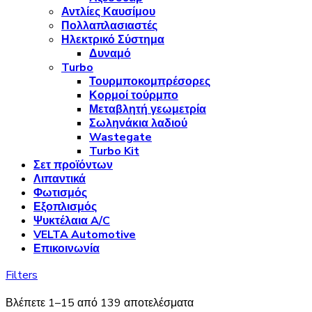
Αντλίες Καυσίμου
Πολλαπλασιαστές
Ηλεκτρικό Σύστημα
Δυναμό
Turbo
Τουρμποκομπρέσορες
Κορμοί τούρμπο
Μεταβλητή γεωμετρία
Σωληνάκια λαδιού
Wastegate
Turbo Kit
Σετ προϊόντων
Λιπαντικά
Φωτισμός
Εξοπλισμός
Ψυκτέλαια A/C
VELTA Automotive
Επικοινωνία
Filters
Βλέπετε 1–15 από 139 αποτελέσματα