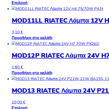
Αυτό
range:
Επιλογή
το
0,30 €
προϊόν
through
MOD11LL RIATEC Λάμπα 12V H
έχει
3,00 €
πολλαπλές
παραλλαγές.
3,10
€
Οι
Προσθήκη στο καλάθι
επιλογές
μπορούν
MOD12P RIATEC Λάμπα 24V H
να
επιλεγούν
στη
1,80
€
σελίδα
Προσθήκη στο καλάθι
του
προϊόντος
MOD13 RIATEC Λάμπα 24V P2
10,00
€
Αυτό
Επιλογή