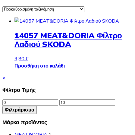
14057 MEAT&DORIA Φίλτρο
Λαδιού SKODA
3,80
€
Προσθήκη στο καλάθι
Close
×
drawer
Φίλτρο Τιμής
Ελάχιστη
Μέγιστη
τιμή
τιμή
Φιλτράρισμα
Μάρκα προϊόντος
MEAT&DORIA
1