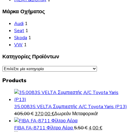
Μάρκα Οχήματος
Audi
1
Seat
1
Skoda
1
VW
1
Κατηγορίες Προϊόντων
Products
35.0083S VELTA Συμπιεστής A/C Toyota Yaris (P13)
Original
Η
405,00
€
370,00
€
Δωρεάν Μεταφορικά!
price
τρέχουσα
was:
τιμή
Original
Η
FIBA FA-8711 Φίλτρο Αέρα
5,50
€
4,00
€