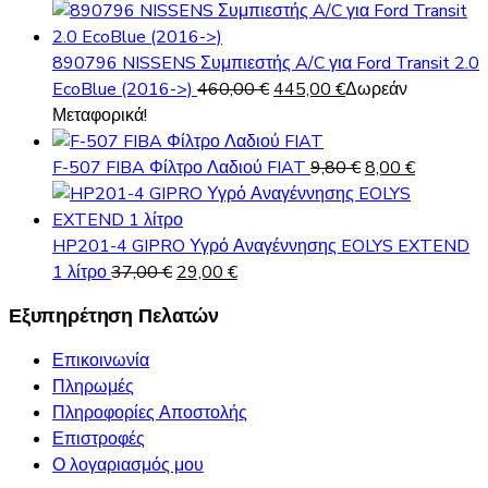
405,00 €.
είναι:
price
τρέχουσα
370,00 €.
was:
τιμή
5,50 €.
είναι:
890796 NISSENS Συμπιεστής A/C για Ford Transit 2.0
Original
Η
4,00 €.
EcoBlue (2016->)
460,00
€
445,00
€
Δωρεάν
price
τρέχουσα
Μεταφορικά!
was:
τιμή
460,00 €.
είναι:
Original
Η
F-507 FIBA Φίλτρο Λαδιού FIAT
9,80
€
8,00
€
445,00 €.
price
τρέχουσα
was:
τιμή
9,80 €.
είναι:
HP201-4 GIPRO Υγρό Αναγέννησης EOLYS EXTEND
Original
Η
8,00 €.
1 λίτρο
37,00
€
29,00
€
price
τρέχουσα
Εξυπηρέτηση Πελατών
was:
τιμή
37,00 €.
είναι:
Επικοινωνία
29,00 €.
Πληρωμές
Πληροφορίες Αποστολής
Επιστροφές
Ο λογαριασμός μου