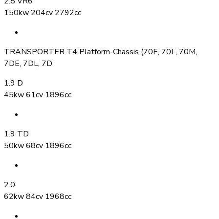
2.8 VR6
150kw 204cv 2792cc
TRANSPORTER T4 Platform-Chassis (70E, 70L, 70M,
7DE, 7DL, 7D
1.9 D
45kw 61cv 1896cc
1.9 TD
50kw 68cv 1896cc
2.0
62kw 84cv 1968cc