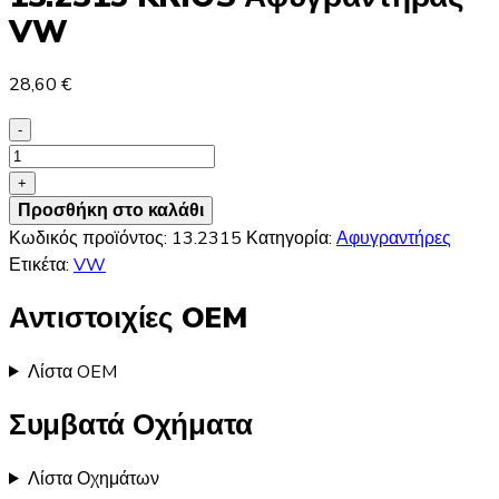
VW
28,60
€
-
13.2315
KRIOS
+
Αφυγραντήρας
Προσθήκη στο καλάθι
VW
Κωδικός προϊόντος:
13.2315
Κατηγορία:
Αφυγραντήρες
ποσότητα
Ετικέτα:
VW
Αντιστοιχίες OEM
Λίστα OEM
Συμβατά Οχήματα
Λίστα Οχημάτων