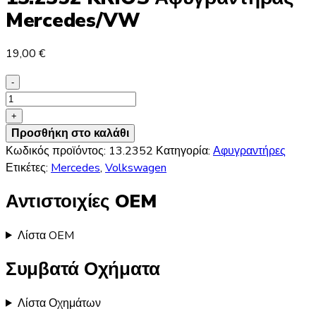
Mercedes/VW
19,00
€
-
13.2352
KRIOS
+
Αφυγραντήρας
Προσθήκη στο καλάθι
Mercedes/VW
Κωδικός προϊόντος:
13.2352
Κατηγορία:
Αφυγραντήρες
ποσότητα
Ετικέτες:
Mercedes
,
Volkswagen
Αντιστοιχίες OEM
Λίστα OEM
Συμβατά Οχήματα
Λίστα Οχημάτων