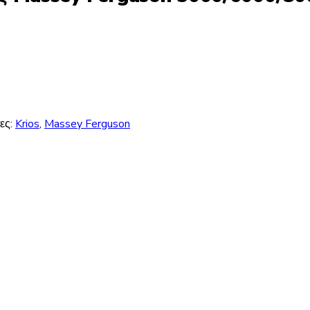
τες:
Krios
,
Massey Ferguson