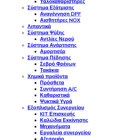
Υαλοκαθαριστήρες
Σύστημα Εξάτμισης
Αναγέννηση DPF
Αισθητήρες NOX
Λιπαντικά
Σύστημα Ψύξης
Αντλίες Νερού
Σύστημα Ανάρτησης
Αμορτισέρ
Σύστημα Πέδησης
Σεβρό Φρένων
Τακάκια
Χημικά προϊόντα
Πρόσθετα
Συντήρηση A/C
Καθαριστικά
Ψυκτικά Υγρά
Εξοπλισμός Συνεργείου
KIT Επισκευής
Καλώδια Εκκίνησης
Μηχανήματα
Εργαλεία συνεργείου
Αξεσουάρ