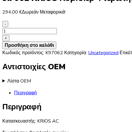
294,00
€
Δωρεάν Μεταφορικά!
-
9.7062
KRIOS
+
Κόμπλερ
Προσθήκη στο καλάθι
Φτερωτής
Κωδικός προϊόντος:
K97062
Κατηγορία:
Uncategorized
Ετικέ
Massey
Αντιστοιχίες OEM
Ferguson
5000/6000/8000
ποσότητα
Λίστα OEM
Περιγραφή
Περιγραφή
Κατασκευαστής: KRIOS AC