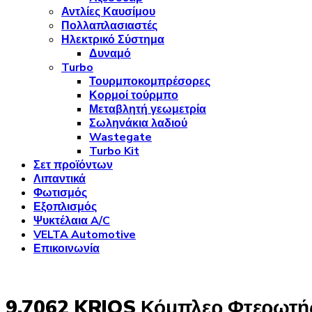
Αντλίες Καυσίμου
Πολλαπλασιαστές
Ηλεκτρικό Σύστημα
Δυναμό
Turbo
Τουρμποκομπρέσορες
Κορμοί τούρμπο
Μεταβλητή γεωμετρία
Σωληνάκια λαδιού
Wastegate
Turbo Kit
Σετ προϊόντων
Λιπαντικά
Φωτισμός
Εξοπλισμός
Ψυκτέλαια A/C
VELTA Automotive
Επικοινωνία
9.7062 KRIOS Κόμπλερ Φτερωτή