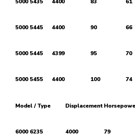
5000 5435
4400
83
61
5000 5445
4400
90
66
5000 5445
4399
95
70
5000 5455
4400
100
74
Model / Type
Displacement
Horsepowe
6000 6235
4000
79