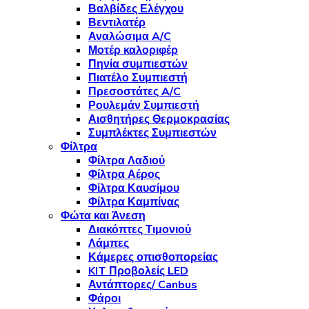
Βαλβίδες Ελέγχου
Βεντιλατέρ
Αναλώσιμα A/C
Μοτέρ καλοριφέρ
Πηνία συμπιεστών
Πιατέλο Συμπιεστή
Πρεσοστάτες A/C
Ρουλεμάν Συμπιεστή
Αισθητήρες Θερμοκρασίας
Συμπλέκτες Συμπιεστών
Φίλτρα
Φίλτρα Λαδιού
Φίλτρα Αέρος
Φίλτρα Καυσίμου
Φίλτρα Καμπίνας
Φώτα και Άνεση
Διακόπτες Τιμονιού
Λάμπες
Κάμερες οπισθοπορείας
KIT Προβολείς LED
Αντάπτορες/ Canbus
Φάροι