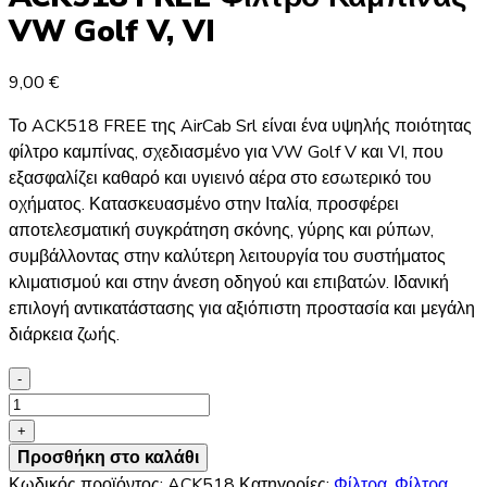
VW Golf V, VI
9,00
€
Το ACK518 FREE της AirCab Srl είναι ένα υψηλής ποιότητας
φίλτρο καμπίνας, σχεδιασμένο για VW Golf V και VI, που
εξασφαλίζει καθαρό και υγιεινό αέρα στο εσωτερικό του
οχήματος. Κατασκευασμένο στην Ιταλία, προσφέρει
αποτελεσματική συγκράτηση σκόνης, γύρης και ρύπων,
συμβάλλοντας στην καλύτερη λειτουργία του συστήματος
κλιματισμού και στην άνεση οδηγού και επιβατών. Ιδανική
επιλογή αντικατάστασης για αξιόπιστη προστασία και μεγάλη
διάρκεια ζωής.
-
ACK518
FREE
+
Φίλτρο
Προσθήκη στο καλάθι
Καμπίνας
Κωδικός προϊόντος:
ACK518
Κατηγορίες:
Φίλτρα
,
Φίλτρα