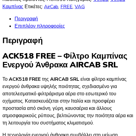
VW
Καμπίνας
Ετικέτες:
AirCab
,
FREE
,
VAG
Golf
Περιγραφή
V,
Επιπλέον πληροφορίες
VI
ποσότητα
Περιγραφή
ACK518 FREE – Φίλτρο Καμπίνας
Ενεργού Άνθρακα AIRCAB SRL
Το
ACK518 FREE
της
AIRCAB SRL
είναι φίλτρο καμπίνας
ενεργού άνθρακα υψηλής ποιότητας, σχεδιασμένο για
αποτελεσματικό φιλτράρισμα αέρα στο εσωτερικό του
οχήματος. Κατασκευάζεται στην Ιταλία και προσφέρει
προστασία από σκόνη, γύρη, καυσαέρια και άλλους
ατμοσφαιρικούς ρύπους, βελτιώνοντας την ποιότητα αέρα και
τη λειτουργία του συστήματος κλιματισμού.
Η τεχνολογία ενεργού άνθρακα συμβάλλει στη μείωση