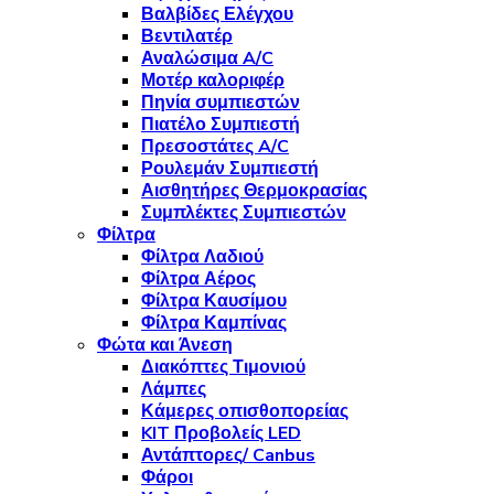
Βαλβίδες Ελέγχου
Βεντιλατέρ
Αναλώσιμα A/C
Μοτέρ καλοριφέρ
Πηνία συμπιεστών
Πιατέλο Συμπιεστή
Πρεσοστάτες A/C
Ρουλεμάν Συμπιεστή
Αισθητήρες Θερμοκρασίας
Συμπλέκτες Συμπιεστών
Φίλτρα
Φίλτρα Λαδιού
Φίλτρα Αέρος
Φίλτρα Καυσίμου
Φίλτρα Καμπίνας
Φώτα και Άνεση
Διακόπτες Τιμονιού
Λάμπες
Κάμερες οπισθοπορείας
KIT Προβολείς LED
Αντάπτορες/ Canbus
Φάροι