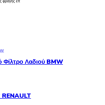
ες φραγής επ
ό Φίλτρο Λαδιού BMW
α RENAULT