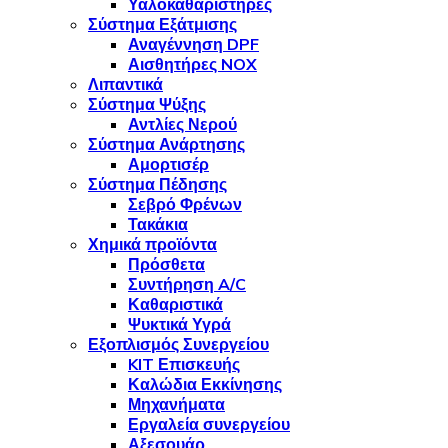
Υαλοκαθαριστήρες
Σύστημα Εξάτμισης
Αναγέννηση DPF
Αισθητήρες NOX
Λιπαντικά
Σύστημα Ψύξης
Αντλίες Νερού
Σύστημα Ανάρτησης
Αμορτισέρ
Σύστημα Πέδησης
Σεβρό Φρένων
Τακάκια
Χημικά προϊόντα
Πρόσθετα
Συντήρηση A/C
Καθαριστικά
Ψυκτικά Υγρά
Εξοπλισμός Συνεργείου
KIT Επισκευής
Καλώδια Εκκίνησης
Μηχανήματα
Εργαλεία συνεργείου
Αξεσουάρ