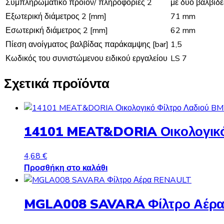
Συμπληρωματικό προϊόν/ πληροφορίες 2
με δύο βαλβίδ
Εξωτερική διάμετρος 2 [mm]
71 mm
Εσωτερική διάμετρος 2 [mm]
62 mm
Πίεση ανοίγματος βαλβίδας παράκαμψης [bar]
1,5
Κωδικός του συνιστώμενου ειδικού εργαλείου
LS 7
Σχετικά προϊόντα
14101 MEAT&DORIA Οικολογικ
4,68
€
Προσθήκη στο καλάθι
MGLA008 SAVARA Φίλτρο Αέρ