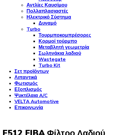
Αντλίες Καυσίμου
Πολλαπλασιαστές
Ηλεκτρικό Σύστημα
Δυναμό
Turbo
Τουρμποκομπρέσορες
Κορμοί τούρμπο
Μεταβλητή γεωμετρία
Σωληνάκια λαδιού
Wastegate
Turbo Kit
Σετ προϊόντων
Λιπαντικά
Φωτισμός
Εξοπλισμός
Ψυκτέλαια A/C
VELTA Automotive
Επικοινωνία
F512 FIBA Φίλτρο Λαδιού