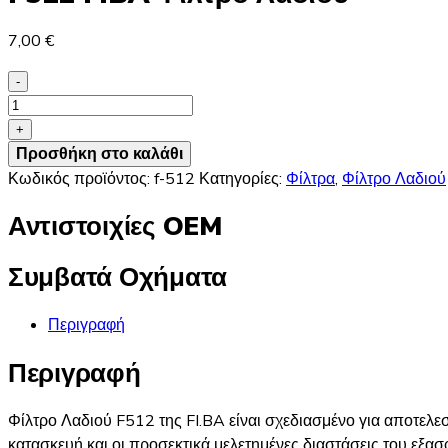
7,00
€
-
F512
FIBA
+
Φίλτρο
Προσθήκη στο καλάθι
Λαδιού
Κωδικός προϊόντος:
f-512
Κατηγορίες:
Φίλτρα
,
Φίλτρο Λαδιού
ποσότητα
Αντιστοιχίες OEM
Συμβατά Οχήματα
Περιγραφή
Περιγραφή
Φίλτρο Λαδιού F512 της FI.BA είναι σχεδιασμένο για αποτελ
κατασκευή και οι προσεκτικά μελετημένες διαστάσεις του εξα