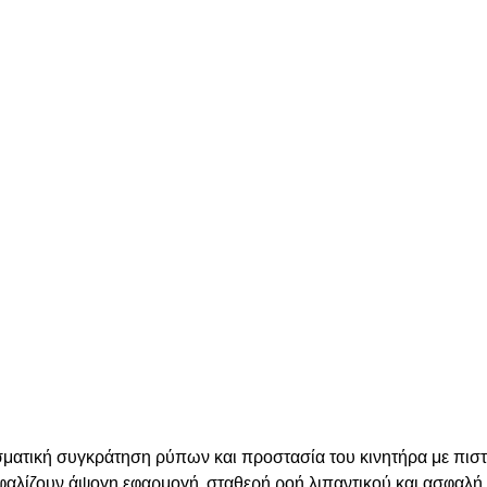
εσματική συγκράτηση ρύπων και προστασία του κινητήρα με πι
σφαλίζουν άψογη εφαρμογή, σταθερή ροή λιπαντικού και ασφαλή