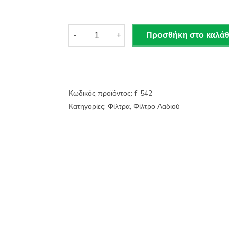
F542
-
+
Προσθήκη στο καλάθ
FIBA
Φίλτρο
Λαδιού
ποσότητα
Κωδικός προϊόντος:
f-542
Κατηγορίες:
Φίλτρα
,
Φίλτρο Λαδιού