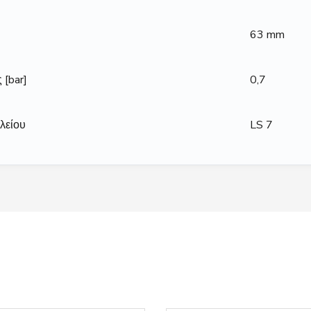
63 mm
[bar]
0,7
λείου
LS 7