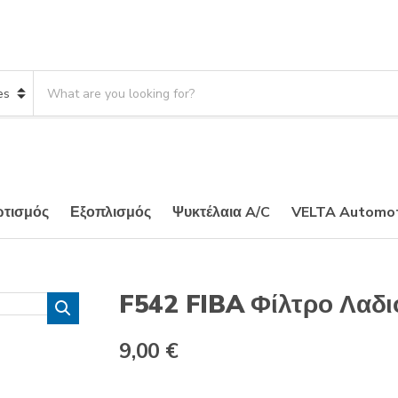
Search products:
τισμός
Εξοπλισμός
Ψυκτέλαια A/C
VELTA Automot
F542 FIBA Φίλτρο Λαδι
9,00
€