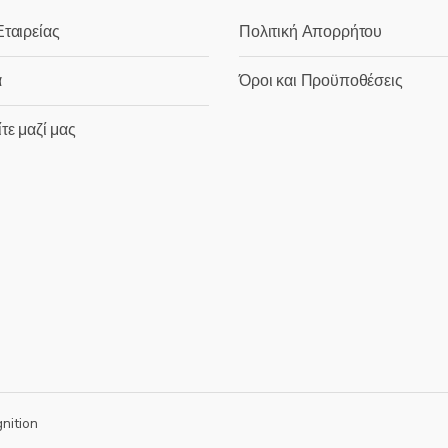
ταιρείας
Πολιτική Απορρήτου
α
Όροι και Προϋποθέσεις
τε μαζί μας
gnition