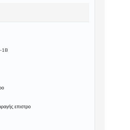
F-1B
ρο
φραγής επιστρο