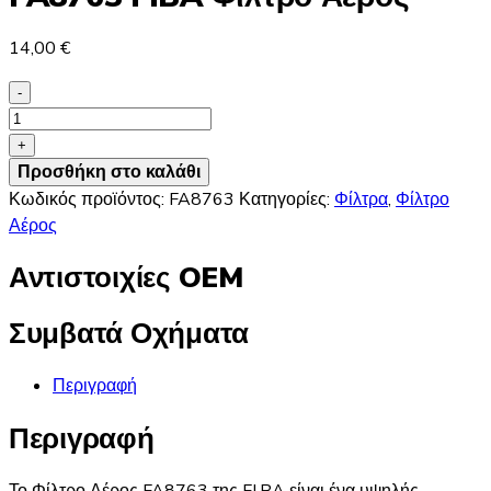
14,00
€
-
FA8763
FIBA
+
Φίλτρο
Προσθήκη στο καλάθι
Αέρος
Κωδικός προϊόντος:
FA8763
Κατηγορίες:
Φίλτρα
,
Φίλτρο
ποσότητα
Αέρος
Αντιστοιχίες OEM
Συμβατά Οχήματα
Περιγραφή
Περιγραφή