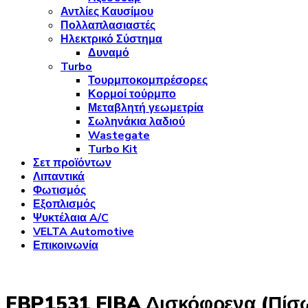
Αντλίες Καυσίμου
Πολλαπλασιαστές
Ηλεκτρικό Σύστημα
Δυναμό
Turbo
Τουρμποκομπρέσορες
Κορμοί τούρμπο
Μεταβλητή γεωμετρία
Σωληνάκια λαδιού
Wastegate
Turbo Kit
Σετ προϊόντων
Λιπαντικά
Φωτισμός
Εξοπλισμός
Ψυκτέλαια A/C
VELTA Automotive
Επικοινωνία
FBP1531 FIBA Δισκόφρενα (Πίσ