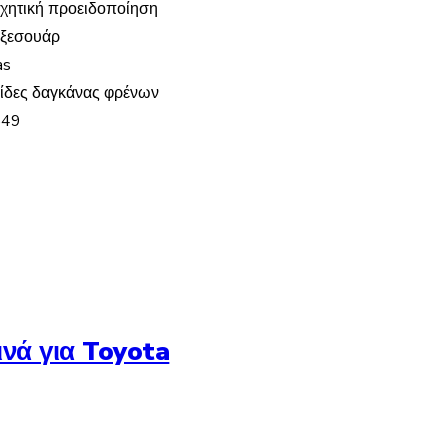
ηχητική προειδοποίηση
αξεσουάρ
as
βίδες δαγκάνας φρένων
549
νά για Toyota