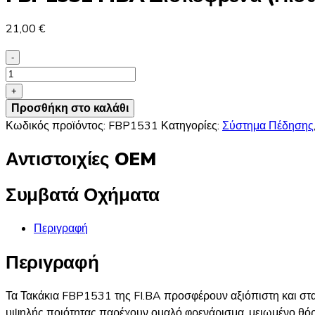
21,00
€
-
FBP1531
FIBA
+
Δισκόφρενα
Προσθήκη στο καλάθι
(Πίσω)
Κωδικός προϊόντος:
FBP1531
Κατηγορίες:
Σύστημα Πέδησης
-
Αντιστοιχίες OEM
MITSUBISHI,
VOLVO,
Συμβατά Οχήματα
SMART
ποσότητα
Περιγραφή
Περιγραφή
Τα Τακάκια FBP1531 της FI.BA προσφέρουν αξιόπιστη και στ
υψηλής ποιότητας παρέχουν ομαλό φρενάρισμα, μειωμένο θόρ