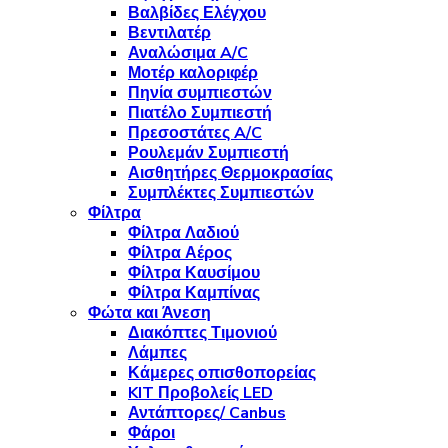
Βαλβίδες Ελέγχου
Βεντιλατέρ
Αναλώσιμα A/C
Μοτέρ καλοριφέρ
Πηνία συμπιεστών
Πιατέλο Συμπιεστή
Πρεσοστάτες A/C
Ρουλεμάν Συμπιεστή
Αισθητήρες Θερμοκρασίας
Συμπλέκτες Συμπιεστών
Φίλτρα
Φίλτρα Λαδιού
Φίλτρα Αέρος
Φίλτρα Καυσίμου
Φίλτρα Καμπίνας
Φώτα και Άνεση
Διακόπτες Τιμονιού
Λάμπες
Κάμερες οπισθοπορείας
KIT Προβολείς LED
Αντάπτορες/ Canbus
Φάροι