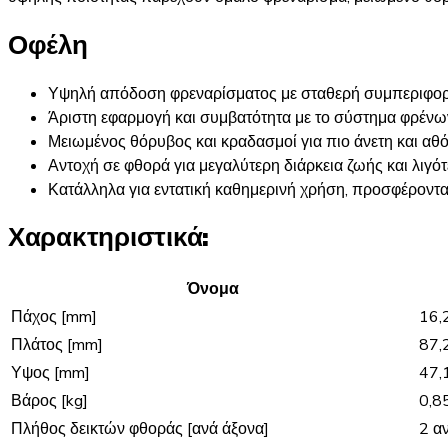
Οφέλη
Υψηλή απόδοση φρεναρίσματος με σταθερή συμπεριφορά
Άριστη εφαρμογή και συμβατότητα με το σύστημα φρένω
Μειωμένος θόρυβος και κραδασμοί για πιο άνετη και αθ
Αντοχή σε φθορά για μεγαλύτερη διάρκεια ζωής και λιγό
Κατάλληλα για εντατική καθημερινή χρήση, προσφέροντ
Χαρακτηριστικά:
Όνομα
Πάχος [mm]
16,
Πλάτος [mm]
87,
Υψος [mm]
47,
Βάρος [kg]
0,8
Πλήθος δεικτών φθοράς [ανά άξονα]
2 α