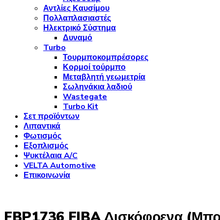
Αντλίες Καυσίμου
Πολλαπλασιαστές
Ηλεκτρικό Σύστημα
Δυναμό
Turbo
Τουρμποκομπρέσορες
Κορμοί τούρμπο
Μεταβλητή γεωμετρία
Σωληνάκια λαδιού
Wastegate
Turbo Kit
Σετ προϊόντων
Λιπαντικά
Φωτισμός
Εξοπλισμός
Ψυκτέλαια A/C
VELTA Automotive
Επικοινωνία
FBP1736 FIBA Δισκόφρενα (Μπρ