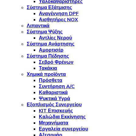
Υαλοκαθαριστήρες
Σύστημα Εξάτμισης
Αναγέννηση DPF
Αισθητήρες NOX
Λιπαντικά
Σύστημα Ψύξης
Αντλίες Νερού
Σύστημα Ανάρτησης
Αμορτισέρ
Σύστημα Πέδησης
Σεβρό Φρένων
Τακάκια
Χημικά προϊόντα
Πρόσθετα
Συντήρηση A/C
Καθαριστικά
Ψυκτικά Υγρά
Εξοπλισμός Συνεργείου
KIT Επισκευής
Καλώδια Εκκίνησης
Μηχανήματα
Εργαλεία συνεργείου
Αξεσουάρ