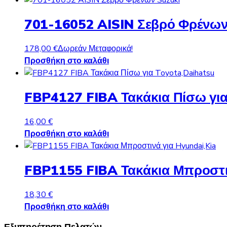
701-16052 AISIN Σεβρό Φρένων
178,00
€
Δωρεάν Μεταφορικά!
Προσθήκη στο καλάθι
FBP4127 FIBA Τακάκια Πίσω για
16,00
€
Προσθήκη στο καλάθι
FBP1155 FIBA Τακάκια Μπροστιν
18,30
€
Προσθήκη στο καλάθι