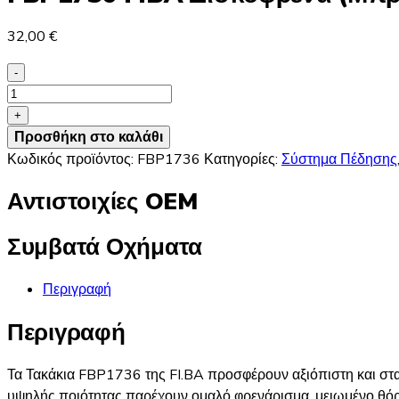
32,00
€
-
FBP1736
FIBA
+
Δισκόφρενα
Προσθήκη στο καλάθι
(Μπροστά)
Κωδικός προϊόντος:
FBP1736
Κατηγορίες:
Σύστημα Πέδησης
-
Αντιστοιχίες OEM
SEAT,
SKODA,
Συμβατά Οχήματα
VW
ποσότητα
Περιγραφή
Περιγραφή
Τα Τακάκια FBP1736 της FI.BA προσφέρουν αξιόπιστη και στ
υψηλής ποιότητας παρέχουν ομαλό φρενάρισμα, μειωμένο θόρ