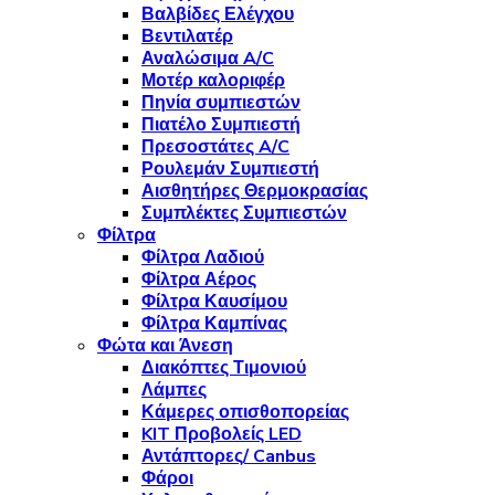
Βαλβίδες Ελέγχου
Βεντιλατέρ
Αναλώσιμα A/C
Μοτέρ καλοριφέρ
Πηνία συμπιεστών
Πιατέλο Συμπιεστή
Πρεσοστάτες A/C
Ρουλεμάν Συμπιεστή
Αισθητήρες Θερμοκρασίας
Συμπλέκτες Συμπιεστών
Φίλτρα
Φίλτρα Λαδιού
Φίλτρα Αέρος
Φίλτρα Καυσίμου
Φίλτρα Καμπίνας
Φώτα και Άνεση
Διακόπτες Τιμονιού
Λάμπες
Κάμερες οπισθοπορείας
KIT Προβολείς LED
Αντάπτορες/ Canbus
Φάροι