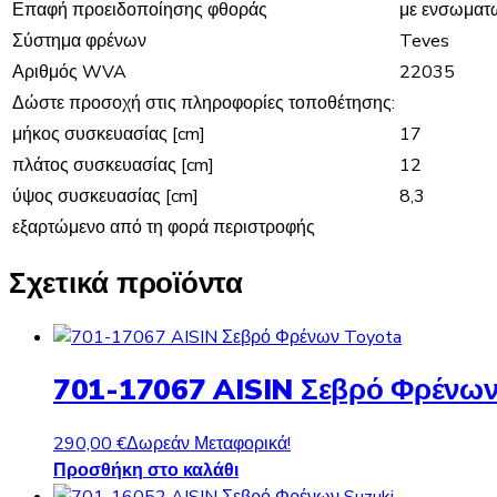
Επαφή προειδοποίησης φθοράς
με ενσωματ
Σύστημα φρένων
Teves
Αριθμός WVA
22035
Δώστε προσοχή στις πληροφορίες τοποθέτησης:
μήκος συσκευασίας [cm]
17
πλάτος συσκευασίας [cm]
12
ύψος συσκευασίας [cm]
8,3
εξαρτώμενο από τη φορά περιστροφής
Σχετικά προϊόντα
701-17067 AISIN Σεβρό Φρένων
290,00
€
Δωρεάν Μεταφορικά!
Προσθήκη στο καλάθι