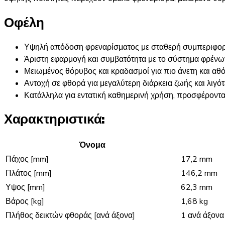
Οφέλη
Υψηλή απόδοση φρεναρίσματος με σταθερή συμπεριφορά
Άριστη εφαρμογή και συμβατότητα με το σύστημα φρένω
Μειωμένος θόρυβος και κραδασμοί για πιο άνετη και αθ
Αντοχή σε φθορά για μεγαλύτερη διάρκεια ζωής και λιγό
Κατάλληλα για εντατική καθημερινή χρήση, προσφέροντ
Χαρακτηριστικά:
Όνομα
Πάχος [mm]
17,2 mm
Πλάτος [mm]
146,2 mm
Υψος [mm]
62,3 mm
Βάρος [kg]
1,68 kg
Πλήθος δεικτών φθοράς [ανά άξονα]
1 ανά άξονα