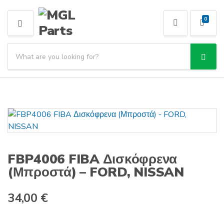
0
MENU
Search products:
Sear
Category name
FBP4006 FIBA Δισκόφρενα
(Μπροστά) – FORD, NISSAN
34,00
€