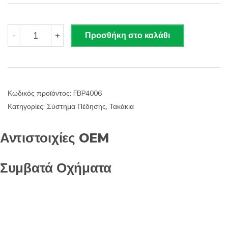
FBP4006
-
+
Προσθήκη στο καλάθι
FIBA
Δισκόφρενα
(Μπροστά)
-
FORD,
Κωδικός προϊόντος:
FBP4006
NISSAN
Κατηγορίες:
Σύστημα Πέδησης
,
Τακάκια
ποσότητα
Αντιστοιχίες OEM
Συμβατά Οχήματα