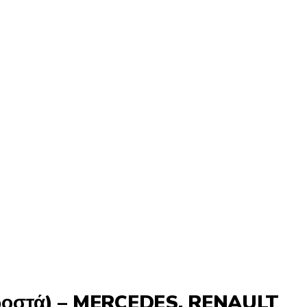
ροστά) – MERCEDES, RENAULT