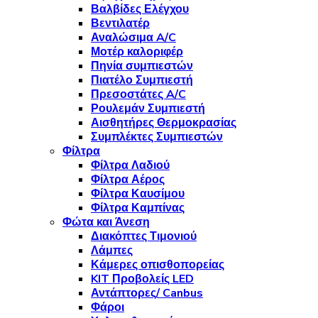
Βαλβίδες Ελέγχου
Βεντιλατέρ
Αναλώσιμα A/C
Μοτέρ καλοριφέρ
Πηνία συμπιεστών
Πιατέλο Συμπιεστή
Πρεσοστάτες A/C
Ρουλεμάν Συμπιεστή
Αισθητήρες Θερμοκρασίας
Συμπλέκτες Συμπιεστών
Φίλτρα
Φίλτρα Λαδιού
Φίλτρα Αέρος
Φίλτρα Καυσίμου
Φίλτρα Καμπίνας
Φώτα και Άνεση
Διακόπτες Τιμονιού
Λάμπες
Κάμερες οπισθοπορείας
KIT Προβολείς LED
Αντάπτορες/ Canbus
Φάροι