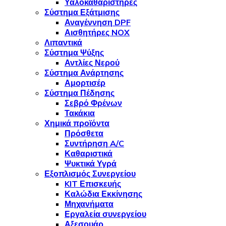
Υαλοκαθαριστήρες
Σύστημα Εξάτμισης
Αναγέννηση DPF
Αισθητήρες NOX
Λιπαντικά
Σύστημα Ψύξης
Αντλίες Νερού
Σύστημα Ανάρτησης
Αμορτισέρ
Σύστημα Πέδησης
Σεβρό Φρένων
Τακάκια
Χημικά προϊόντα
Πρόσθετα
Συντήρηση A/C
Καθαριστικά
Ψυκτικά Υγρά
Εξοπλισμός Συνεργείου
KIT Επισκευής
Καλώδια Εκκίνησης
Μηχανήματα
Εργαλεία συνεργείου
Αξεσουάρ