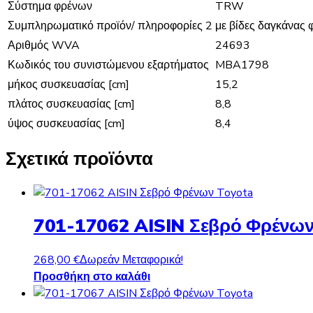
Σύστημα φρένων
TRW
Συμπληρωματικό προϊόν/ πληροφορίες 2
με βίδες δαγκάνας
Αριθμός WVA
24693
Κωδικός του συνιστώμενου εξαρτήματος
MBA1798
μήκος συσκευασίας [cm]
15,2
πλάτος συσκευασίας [cm]
8,8
ύψος συσκευασίας [cm]
8,4
Σχετικά προϊόντα
701-17062 AISIN Σεβρό Φρένων
268,00
€
Δωρεάν Μεταφορικά!
Προσθήκη στο καλάθι