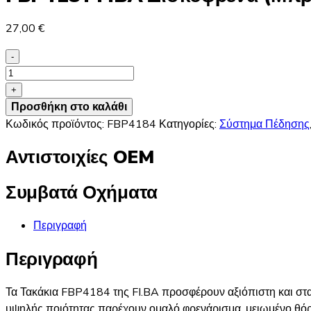
27,00
€
-
FBP4184
FIBA
+
Δισκόφρενα
Προσθήκη στο καλάθι
(Μπροστά)
Κωδικός προϊόντος:
FBP4184
Κατηγορίες:
Σύστημα Πέδησης
-
Αντιστοιχίες OEM
MERCEDES,
RENAULT
Συμβατά Οχήματα
ποσότητα
Περιγραφή
Περιγραφή
Τα Τακάκια FBP4184 της FI.BA προσφέρουν αξιόπιστη και στ
υψηλής ποιότητας παρέχουν ομαλό φρενάρισμα, μειωμένο θόρ