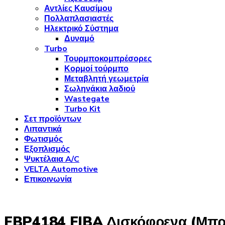
Αντλίες Καυσίμου
Πολλαπλασιαστές
Ηλεκτρικό Σύστημα
Δυναμό
Turbo
Τουρμποκομπρέσορες
Κορμοί τούρμπο
Μεταβλητή γεωμετρία
Σωληνάκια λαδιού
Wastegate
Turbo Kit
Σετ προϊόντων
Λιπαντικά
Φωτισμός
Εξοπλισμός
Ψυκτέλαια A/C
VELTA Automotive
Επικοινωνία
FBP4184 FIBA Δισκόφρενα (Μπ