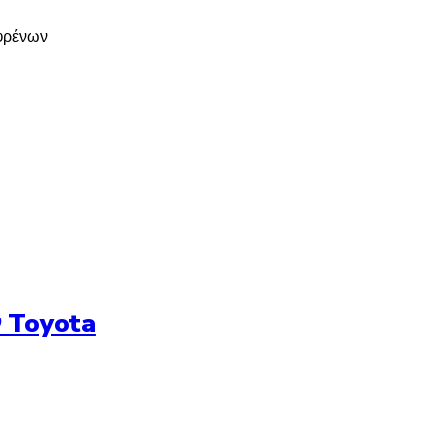
 φρένων
 Toyota