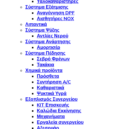
Υαλοκαθαριστήρες
Σύστημα Εξάτμισης
Αναγέννηση DPF
Αισθητήρες NOX
Λιπαντικά
Σύστημα Ψύξης
Αντλίες Νερού
Σύστημα Ανάρτησης
Αμορτισέρ
Σύστημα Πέδησης
Σεβρό Φρένων
Τακάκια
Χημικά προϊόντα
Πρόσθετα
Συντήρηση A/C
Καθαριστικά
Ψυκτικά Υγρά
Εξοπλισμός Συνεργείου
KIT Επισκευής
Καλώδια Εκκίνησης
Μηχανήματα
Εργαλεία συνεργείου
Αξεσουάρ