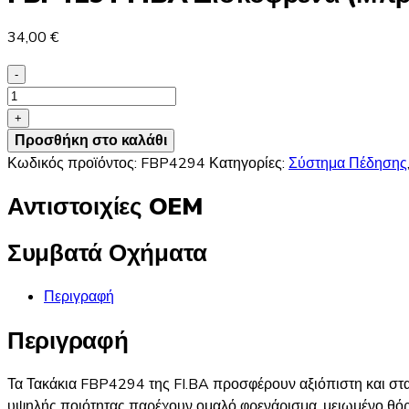
34,00
€
-
FBP4294
FIBA
+
Δισκόφρενα
Προσθήκη στο καλάθι
(Μπροστά)
Κωδικός προϊόντος:
FBP4294
Κατηγορίες:
Σύστημα Πέδησης
-
Αντιστοιχίες OEM
VW,
AUDI
Συμβατά Οχήματα
ποσότητα
Περιγραφή
Περιγραφή
Τα Τακάκια FBP4294 της FI.BA προσφέρουν αξιόπιστη και στ
υψηλής ποιότητας παρέχουν ομαλό φρενάρισμα, μειωμένο θόρ