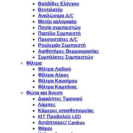
Βαλβίδες Ελέγχου
Βεντιλατέρ
Αναλώσιμα A/C
Μοτέρ καλοριφέρ
Πηνία συμπιεστών
Πιατέλο Συμπιεστή
Πρεσοστάτες A/C
Ρουλεμάν Συμπιεστή
Αισθητήρες Θερμοκρασίας
Συμπλέκτες Συμπιεστών
Φίλτρα
Φίλτρα Λαδιού
Φίλτρα Αέρος
Φίλτρα Καυσίμου
Φίλτρα Καμπίνας
Φώτα και Άνεση
Διακόπτες Τιμονιού
Λάμπες
Κάμερες οπισθοπορείας
KIT Προβολείς LED
Αντάπτορες/ Canbus
Φάροι