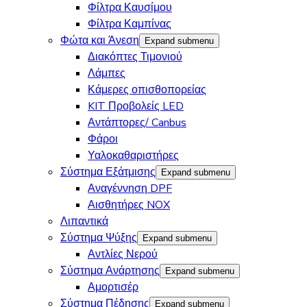
Φίλτρα Καυσίμου
Φίλτρα Καμπίνας
Φώτα και Άνεση
Expand submenu
Διακόπτες Τιμονιού
Λάμπες
Κάμερες οπισθοπορείας
KIT Προβολείς LED
Αντάπτορες/ Canbus
Φάροι
Υαλοκαθαριστήρες
Σύστημα Εξάτμισης
Expand submenu
Αναγέννηση DPF
Αισθητήρες NOX
Λιπαντικά
Σύστημα Ψύξης
Expand submenu
Αντλίες Νερού
Σύστημα Ανάρτησης
Expand submenu
Αμορτισέρ
Σύστημα Πέδησης
Expand submenu