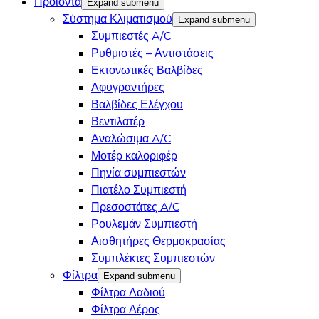
Προϊόντα
Expand submenu
Σύστημα Κλιματισμού
Expand submenu
Συμπιεστές A/C
Ρυθμιστές – Αντιστάσεις
Εκτονωτικές Βαλβίδες
Αφυγραντήρες
Βαλβίδες Ελέγχου
Βεντιλατέρ
Αναλώσιμα A/C
Μοτέρ καλοριφέρ
Πηνία συμπιεστών
Πιατέλο Συμπιεστή
Πρεσοστάτες A/C
Ρουλεμάν Συμπιεστή
Αισθητήρες Θερμοκρασίας
Συμπλέκτες Συμπιεστών
Φίλτρα
Expand submenu
Φίλτρα Λαδιού
Φίλτρα Αέρος