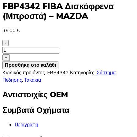
FBP4342 FIBA Δισκόφρενα
(Μπροστά) – MAZDA
35,00
€
-
FBP4342
FIBA
+
Δισκόφρενα
Προσθήκη στο καλάθι
(Μπροστά)
Κωδικός προϊόντος:
FBP4342
Κατηγορίες:
Σύστημα
-
Πέδησης
,
Τακάκια
MAZDA
Αντιστοιχίες OEM
ποσότητα
Συμβατά Οχήματα
Περιγραφή