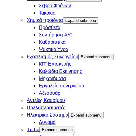
Σεβρό Φρένων
Τακάκια
Χημικά προϊόντα
Expand submenu
Πρόσθετα
Συντήρηση A/C
Καθαριστικά
Ψυκτικά Υγρά
Εξοπλισμός Συνεργείου
Expand submenu
KIT Επισκευής
Καλώδια Εκκίνησης
Μηχανήματα
Εργαλεία συνεργείου
Αξεσουάρ
Αντλίες Καυσίμου
Πολλαπλασιαστές
Ηλεκτρικό Σύστημα
Expand submenu
Δυναμό
Turbo
Expand submenu