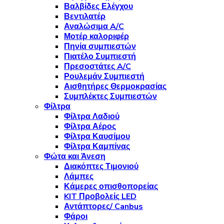
Βαλβίδες Ελέγχου
Βεντιλατέρ
Αναλώσιμα A/C
Μοτέρ καλοριφέρ
Πηνία συμπιεστών
Πιατέλο Συμπιεστή
Πρεσοστάτες A/C
Ρουλεμάν Συμπιεστή
Αισθητήρες Θερμοκρασίας
Συμπλέκτες Συμπιεστών
Φίλτρα
Φίλτρα Λαδιού
Φίλτρα Αέρος
Φίλτρα Καυσίμου
Φίλτρα Καμπίνας
Φώτα και Άνεση
Διακόπτες Τιμονιού
Λάμπες
Κάμερες οπισθοπορείας
KIT Προβολείς LED
Αντάπτορες/ Canbus
Φάροι