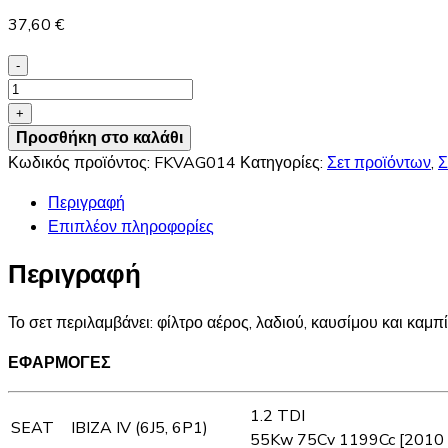
37,60
€
-
FKVAG014
MEAT&DORIA
+
Σετ
Προσθήκη στο καλάθι
Φίλτρων
Κωδικός προϊόντος:
FKVAG014
Κατηγορίες:
Σετ προϊόντων
,
Σ
VW/
Περιγραφή
Seat
Επιπλέον πληροφορίες
ποσότητα
Περιγραφή
Το σετ περιλαμβάνει: φίλτρο αέρος, λαδιού, καυσίμου και καμ
ΕΦΑΡΜΟΓΕΣ
1.2 TDI
SEAT
IBIZA IV (6J5, 6P1)
55Kw 75Cv 1199Cc [2010 