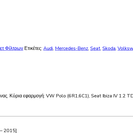
ετ Φίλτρων
Ετικέτες:
Audi
,
Mercedes-Benz
,
Seat
,
Skoda
,
Volks
πίνας. Κύρια εφαρμογή: VW Polo (6R1,6C1), Seat Ibiza IV 1.2 TD
– 2015]