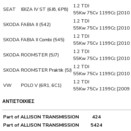
1.2 TDI
SEAT
IBIZA IV ST (6J8, 6P8)
55Kw 75Cv 1199Cc [2010 
1.2 TDI
SKODA
FABIA II (542)
55Kw 75Cv 1199Cc [2010 
1.2 TDI
SKODA
FABIA II Combi (545)
55Kw 75Cv 1199Cc [2010 
1.2 TDI
SKODA
ROOMSTER (5J7)
55Kw 75Cv 1199Cc [2010 
1.2 TDI
SKODA
ROOMSTER Praktik (5J)
55Kw 75Cv 1199Cc [2010 
1.2 TDI
VW
POLO V (6R1, 6C1)
55Kw 75Cv 1199Cc [2009 
ΑΝΤΙΣΤΟΙΧΙΕΣ
Part of ALLISON TRANSMISSION
424
Part of ALLISON TRANSMISSION
5424