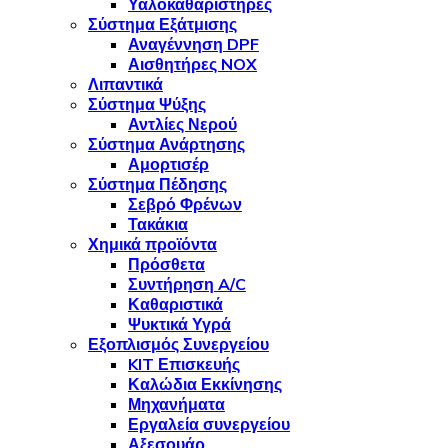
Υαλοκαθαριστήρες
Σύστημα Εξάτμισης
Αναγέννηση DPF
Αισθητήρες NOX
Λιπαντικά
Σύστημα Ψύξης
Αντλίες Νερού
Σύστημα Ανάρτησης
Αμορτισέρ
Σύστημα Πέδησης
Σεβρό Φρένων
Τακάκια
Χημικά προϊόντα
Πρόσθετα
Συντήρηση A/C
Καθαριστικά
Ψυκτικά Υγρά
Εξοπλισμός Συνεργείου
KIT Επισκευής
Καλώδια Εκκίνησης
Μηχανήματα
Εργαλεία συνεργείου
Αξεσουάρ