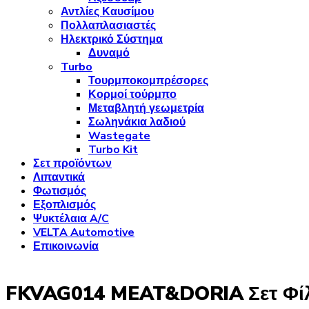
Αντλίες Καυσίμου
Πολλαπλασιαστές
Ηλεκτρικό Σύστημα
Δυναμό
Turbo
Τουρμποκομπρέσορες
Κορμοί τούρμπο
Μεταβλητή γεωμετρία
Σωληνάκια λαδιού
Wastegate
Turbo Kit
Σετ προϊόντων
Λιπαντικά
Φωτισμός
Εξοπλισμός
Ψυκτέλαια A/C
VELTA Automotive
Επικοινωνία
FKVAG014 MEAT&DORIA Σετ Φί