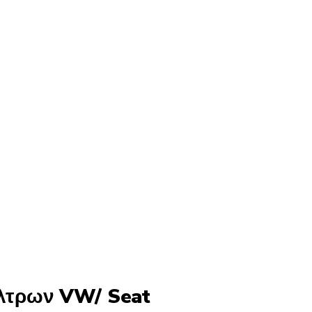
λτρων VW/ Seat