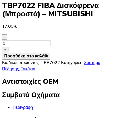
TBP7022 FIBA Δισκόφρενα
(Μπροστά) – MITSUBISHI
17,00
€
-
TBP7022
FIBA
+
Δισκόφρενα
Προσθήκη στο καλάθι
(Μπροστά)
Κωδικός προϊόντος:
TBP7022
Κατηγορίες:
Σύστημα
-
Πέδησης
,
Τακάκια
MITSUBISHI
Αντιστοιχίες OEM
ποσότητα
Συμβατά Οχήματα
Περιγραφή