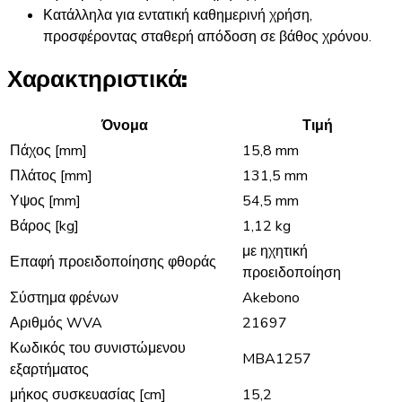
Κατάλληλα για εντατική καθημερινή χρήση,
προσφέροντας σταθερή απόδοση σε βάθος χρόνου.
Χαρακτηριστικά:
Όνομα
Τιμή
Πάχος [mm]
15,8 mm
Πλάτος [mm]
131,5 mm
Υψος [mm]
54,5 mm
Βάρος [kg]
1,12 kg
με ηχητική
Επαφή προειδοποίησης φθοράς
προειδοποίηση
Σύστημα φρένων
Akebono
Αριθμός WVA
21697
Κωδικός του συνιστώμενου
MBA1257
εξαρτήματος
μήκος συσκευασίας [cm]
15,2