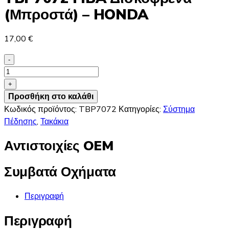
(Μπροστά) – HONDA
17,00
€
-
TBP7072
FIBA
+
Δισκόφρενα
Προσθήκη στο καλάθι
(Μπροστά)
Κωδικός προϊόντος:
TBP7072
Κατηγορίες:
Σύστημα
-
Πέδησης
,
Τακάκια
HONDA
Αντιστοιχίες OEM
ποσότητα
Συμβατά Οχήματα
Περιγραφή
Περιγραφή