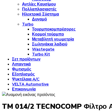
Αντλίες Καυσίμου
Πολλαπλασιαστές
Ηλεκτρικό Σύστημα
Δυναμό
Turbo
Τουρμποκομπρέσορες
Κορμοί τούρμπο
Μεταβλητή γεωμετρία
Σωληνάκια λαδιού
Wastegate
Turbo Kit
Σετ προϊόντων
Λιπαντικά
Φωτισμός
Εξοπλισμός
Ψυκτέλαια A/C
VELTA Automotive
Επικοινωνία
TM 014/2 TECNOCOMP Φίλτρο 