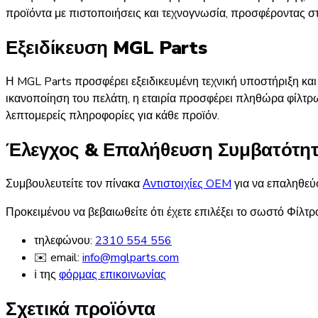
προϊόντα με πιστοποιήσεις και τεχνογνωσία, προσφέροντας στ
Εξειδίκευση MGL Parts
Η MGL Parts προσφέρει εξειδικευμένη τεχνική υποστήριξη κα
ικανοποίηση του πελάτη, η εταιρία προσφέρει πληθώρα φίλτρω
λεπτομερείς πληροφορίες για κάθε προϊόν.
Έλεγχος & Επαλήθευση Συμβατότη
Συμβουλευτείτε τον πίνακα
Αντιστοιχίες OEM
για να επαληθεύσ
Προκειμένου να βεβαιωθείτε ότι έχετε επιλέξει το σωστό Φίλτρ
τηλεφώνου:
2310 554 556
✉️ email:
info@mglparts.com
ℹ️ της
φόρμας επικοινωνίας
Σχετικά προϊόντα