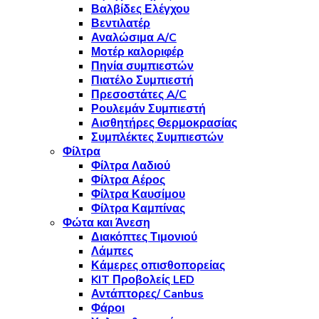
Βαλβίδες Ελέγχου
Βεντιλατέρ
Αναλώσιμα A/C
Μοτέρ καλοριφέρ
Πηνία συμπιεστών
Πιατέλο Συμπιεστή
Πρεσοστάτες A/C
Ρουλεμάν Συμπιεστή
Αισθητήρες Θερμοκρασίας
Συμπλέκτες Συμπιεστών
Φίλτρα
Φίλτρα Λαδιού
Φίλτρα Αέρος
Φίλτρα Καυσίμου
Φίλτρα Καμπίνας
Φώτα και Άνεση
Διακόπτες Τιμονιού
Λάμπες
Κάμερες οπισθοπορείας
KIT Προβολείς LED
Αντάπτορες/ Canbus
Φάροι