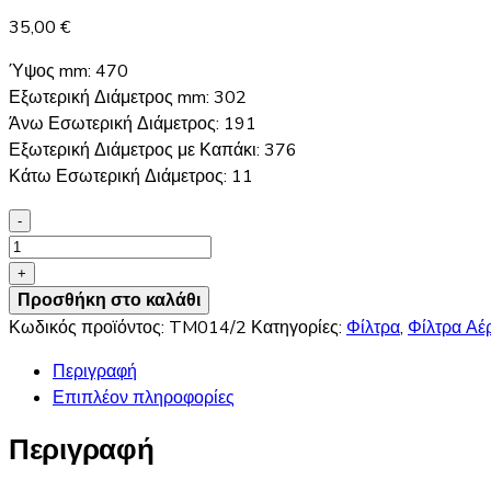
35,00
€
Ύψος mm: 470
Εξωτερική Διάμετρος mm: 302
Άνω Εσωτερική Διάμετρος: 191
Εξωτερική Διάμετρος με Καπάκι: 376
Κάτω Εσωτερική Διάμετρος: 11
-
TM
014/2
+
TECNOCOMP
Προσθήκη στο καλάθι
Φίλτρο
Κωδικός προϊόντος:
TM014/2
Κατηγορίες:
Φίλτρα
,
Φίλτρα Αέ
Αέρος
Περιγραφή
ποσότητα
Επιπλέον πληροφορίες
Περιγραφή