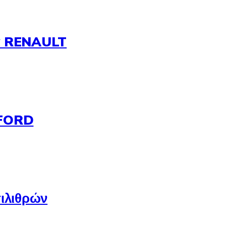
α RENAULT
 FORD
ιλιθρών