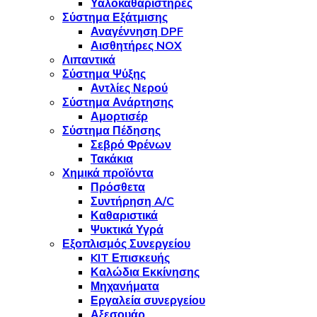
Υαλοκαθαριστήρες
Σύστημα Εξάτμισης
Αναγέννηση DPF
Αισθητήρες NOX
Λιπαντικά
Σύστημα Ψύξης
Αντλίες Νερού
Σύστημα Ανάρτησης
Αμορτισέρ
Σύστημα Πέδησης
Σεβρό Φρένων
Τακάκια
Χημικά προϊόντα
Πρόσθετα
Συντήρηση A/C
Καθαριστικά
Ψυκτικά Υγρά
Εξοπλισμός Συνεργείου
KIT Επισκευής
Καλώδια Εκκίνησης
Μηχανήματα
Εργαλεία συνεργείου
Αξεσουάρ