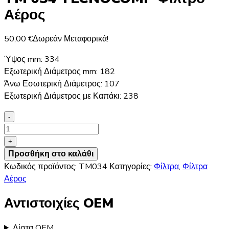
Αέρος
50,00
€
Δωρεάν Μεταφορικά!
Ύψος mm: 334
Εξωτερική Διάμετρος mm: 182
Άνω Εσωτερική Διάμετρος: 107
Εξωτερική Διάμετρος με Καπάκι: 238
-
TM
034
+
TECNOCOMP
Προσθήκη στο καλάθι
Φίλτρο
Κωδικός προϊόντος:
TM034
Κατηγορίες:
Φίλτρα
,
Φίλτρα
Αέρος
Αέρος
ποσότητα
Αντιστοιχίες OEM
Λίστα OEM