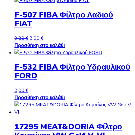
F-507 FIBA Φίλτρο Λαδιού
FIAT
Original
Η
9,80
€
8,00
€
price
τρέχουσα
Προσθήκη στο καλάθι
was:
τιμή
9,80 €.
είναι:
F-532 FIBA Φίλτρο Υδραυλικού
8,00 €.
FORD
8,00
€
Προσθήκη στο καλάθι
17295 MEAT&DORIA Φίλτρο