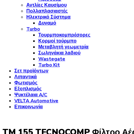
Αντλίες Καυσίμου
Πολλαπλασιαστές
Ηλεκτρικό Σύστημα
Δυναμό
Turbo
Τουρμποκομπρέσορες
Κορμοί τούρμπο
Μεταβλητή γεωμετρία
Σωληνάκια λαδιού
Wastegate
Turbo Kit
Σετ προϊόντων
Λιπαντικά
Φωτισμός
Εξοπλισμός
Ψυκτέλαια A/C
VELTA Automotive
Επικοινωνία
TM 155 TECNOCOMP Φίλτρο Αέ