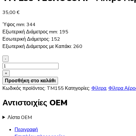
35,00
€
Ύψος mm: 344
Εξωτερική Διάμετρος mm: 195
Εσωτερική Διάμετρος: 152
Εξωτερική Διάμετρος με Καπάκι: 260
-
TM
155
+
TECNOCOMP
Προσθήκη στο καλάθι
Φίλτρο
Κωδικός προϊόντος:
TM155
Κατηγορίες:
Φίλτρα
,
Φίλτρα Αέρο
Αέρος
Αντιστοιχίες OEM
ποσότητα
Λίστα OEM
Περιγραφή