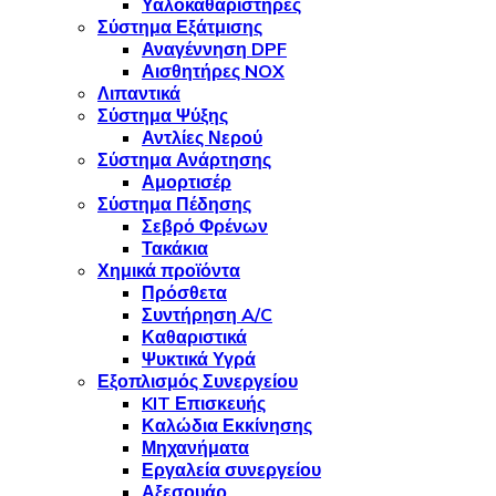
Υαλοκαθαριστήρες
Σύστημα Εξάτμισης
Αναγέννηση DPF
Αισθητήρες NOX
Λιπαντικά
Σύστημα Ψύξης
Αντλίες Νερού
Σύστημα Ανάρτησης
Αμορτισέρ
Σύστημα Πέδησης
Σεβρό Φρένων
Τακάκια
Χημικά προϊόντα
Πρόσθετα
Συντήρηση A/C
Καθαριστικά
Ψυκτικά Υγρά
Εξοπλισμός Συνεργείου
KIT Επισκευής
Καλώδια Εκκίνησης
Μηχανήματα
Εργαλεία συνεργείου
Αξεσουάρ