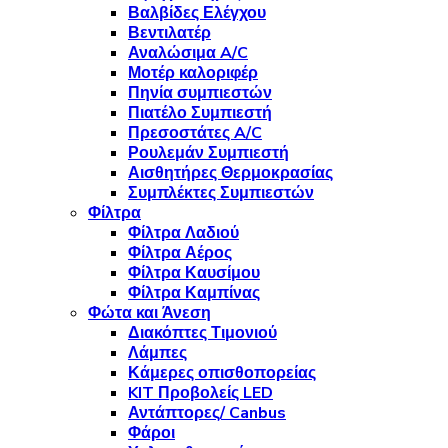
Βαλβίδες Ελέγχου
Βεντιλατέρ
Αναλώσιμα A/C
Μοτέρ καλοριφέρ
Πηνία συμπιεστών
Πιατέλο Συμπιεστή
Πρεσοστάτες A/C
Ρουλεμάν Συμπιεστή
Αισθητήρες Θερμοκρασίας
Συμπλέκτες Συμπιεστών
Φίλτρα
Φίλτρα Λαδιού
Φίλτρα Αέρος
Φίλτρα Καυσίμου
Φίλτρα Καμπίνας
Φώτα και Άνεση
Διακόπτες Τιμονιού
Λάμπες
Κάμερες οπισθοπορείας
KIT Προβολείς LED
Αντάπτορες/ Canbus
Φάροι