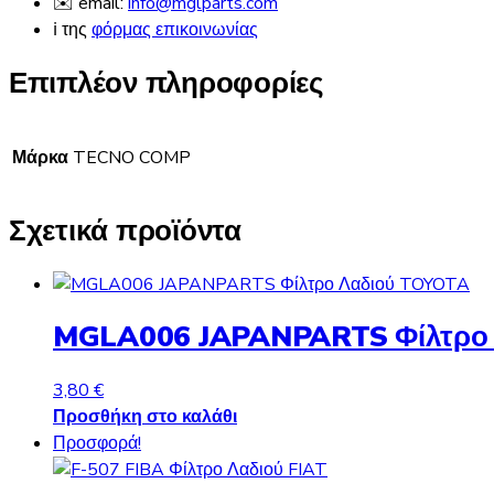
✉️ email:
info@mglparts.com
ℹ️ της
φόρμας επικοινωνίας
Επιπλέον πληροφορίες
Μάρκα
TECNO COMP
Σχετικά προϊόντα
MGLA006 JAPANPARTS Φίλτρο
3,80
€
Προσθήκη στο καλάθι
Προσφορά!