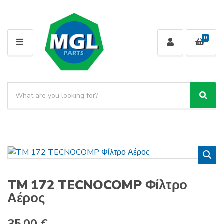
0
MENU
Search products:
Sear
Category name
TM 172 TECNOCOMP Φίλτρο
Αέρος