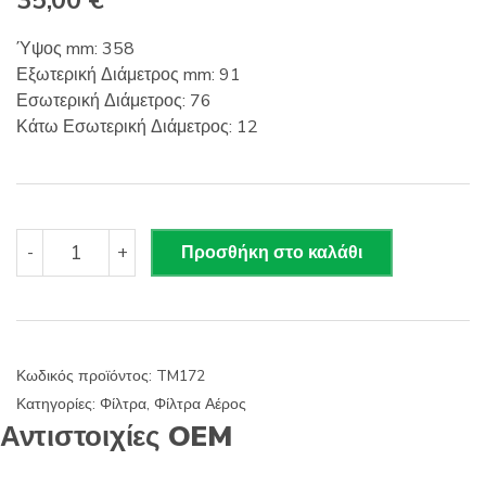
35,00
€
Ύψος mm: 358
Εξωτερική Διάμετρος mm: 91
Εσωτερική Διάμετρος: 76
Κάτω Εσωτερική Διάμετρος: 12
TM
-
+
Προσθήκη στο καλάθι
172
TECNOCOMP
Φίλτρο
Αέρος
ποσότητα
Κωδικός προϊόντος:
TM172
Κατηγορίες:
Φίλτρα
,
Φίλτρα Αέρος
Αντιστοιχίες OEM