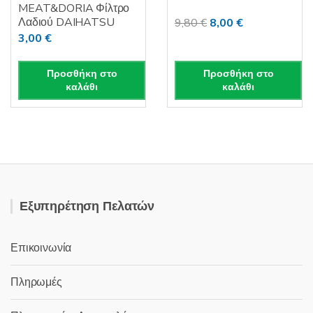
MEAT&DORIA Φίλτρο
Λαδιού DAIHATSU
Original
Η
9,80
€
8,00
€
3,00
€
price
τρέχουσα
was:
τιμή
9,80 €.
είναι:
Προσθήκη στο
Προσθήκη στο
καλάθι
καλάθι
8,00 €.
Εξυπηρέτηση Πελατών
Επικοινωνία
Πληρωμές