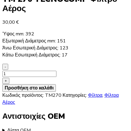
Αέρος
30,00
€
Ύψος mm: 392
Εξωτερική Διάμετρος mm: 151
Άνω Εσωτερική Διάμετρος: 123
Κάτω Εσωτερική Διάμετρος: 17
-
TM
270
+
TECNOCOMP
Προσθήκη στο καλάθι
Φίλτρο
Κωδικός προϊόντος:
TM270
Κατηγορίες:
Φίλτρα
,
Φίλτρα
Αέρος
Αέρος
ποσότητα
Αντιστοιχίες OEM
Λίστα OEM