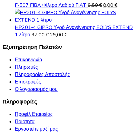
460,00 €.
είναι:
Original
Η
F-507 FIBA Φίλτρο Λαδιού FIAT
9,80
€
8,00
€
445,00 €.
price
τρέχουσα
was:
τιμή
9,80 €.
είναι:
HP201-4 GIPRO Υγρό Αναγέννησης EOLYS EXTEND
Original
Η
8,00 €.
1 λίτρο
37,00
€
29,00
€
price
τρέχουσα
Εξυπηρέτηση Πελατών
was:
τιμή
37,00 €.
είναι:
Επικοινωνία
29,00 €.
Πληρωμές
Πληροφορίες Αποστολής
Επιστροφές
Ο λογαριασμός μου
Πληροφορίες
Προφίλ Εταιρείας
Ποιότητα
Εργαστείτε μαζί μας