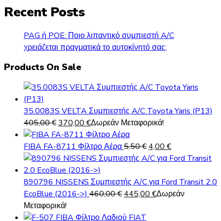
Recent Posts
PAG ή POE: Ποιο λιπαντικό συμπιεστή A/C
χρειάζεται πραγματικά το αυτοκίνητό σας;
Products On Sale
35.0083S VELTA Συμπιεστής A/C Toyota Yaris (P13)
Original
Η
405,00
€
370,00
€
Δωρεάν Μεταφορικά!
price
τρέχουσα
was:
τιμή
Original
Η
FIBA FA-8711 Φίλτρο Αέρα
5,50
€
4,00
€
405,00 €.
είναι:
price
τρέχουσα
370,00 €.
was:
τιμή
5,50 €.
είναι:
890796 NISSENS Συμπιεστής A/C για Ford Transit 2.0
Original
Η
4,00 €.
EcoBlue (2016->)
460,00
€
445,00
€
Δωρεάν
price
τρέχουσα
Μεταφορικά!
was:
τιμή