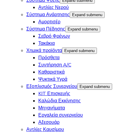
Σύστημα Ψύξης
Expand submenu
Αντλίες Νερού
Σύστημα Ανάρτησης
Expand submenu
Αμορτισέρ
Σύστημα Πέδησης
Expand submenu
Σεβρό Φρένων
Τακάκια
Χημικά προϊόντα
Expand submenu
Πρόσθετα
Συντήρηση A/C
Καθαριστικά
Ψυκτικά Υγρά
Εξοπλισμός Συνεργείου
Expand submenu
KIT Επισκευής
Καλώδια Εκκίνησης
Μηχανήματα
Εργαλεία συνεργείου
Αξεσουάρ
Αντλίες Καυσίμου