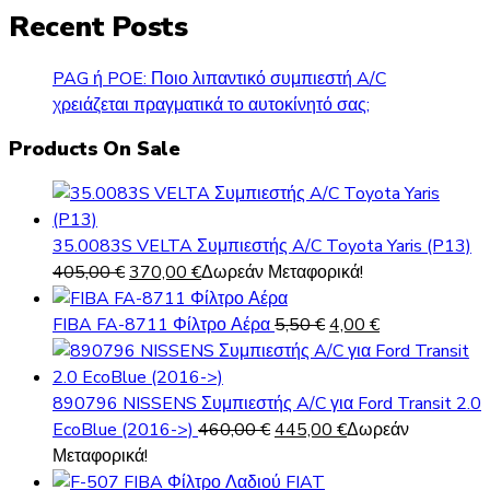
Recent Posts
PAG ή POE: Ποιο λιπαντικό συμπιεστή A/C
χρειάζεται πραγματικά το αυτοκίνητό σας;
Products On Sale
35.0083S VELTA Συμπιεστής A/C Toyota Yaris (P13)
Original
Η
405,00
€
370,00
€
Δωρεάν Μεταφορικά!
price
τρέχουσα
was:
τιμή
Original
Η
FIBA FA-8711 Φίλτρο Αέρα
5,50
€
4,00
€
405,00 €.
είναι:
price
τρέχουσα
370,00 €.
was:
τιμή
5,50 €.
είναι:
890796 NISSENS Συμπιεστής A/C για Ford Transit 2.0
Original
Η
4,00 €.
EcoBlue (2016->)
460,00
€
445,00
€
Δωρεάν
price
τρέχουσα
Μεταφορικά!
was:
τιμή