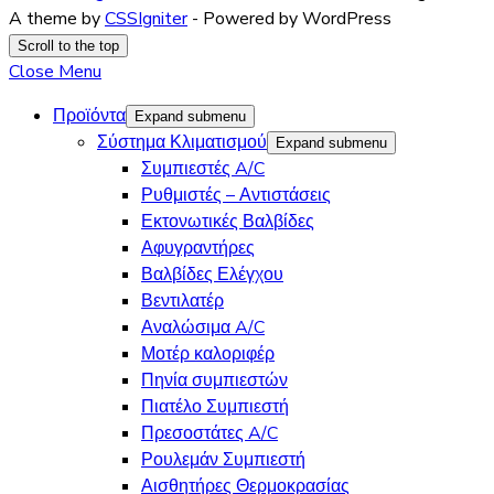
A theme by
CSSIgniter
- Powered by WordPress
Scroll to the top
Close Menu
Προϊόντα
Expand submenu
Σύστημα Κλιματισμού
Expand submenu
Συμπιεστές A/C
Ρυθμιστές – Αντιστάσεις
Εκτονωτικές Βαλβίδες
Αφυγραντήρες
Βαλβίδες Ελέγχου
Βεντιλατέρ
Αναλώσιμα A/C
Μοτέρ καλοριφέρ
Πηνία συμπιεστών
Πιατέλο Συμπιεστή
Πρεσοστάτες A/C
Ρουλεμάν Συμπιεστή
Αισθητήρες Θερμοκρασίας