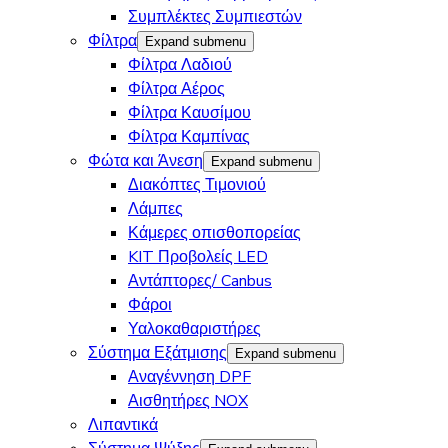
Συμπλέκτες Συμπιεστών
Φίλτρα
Expand submenu
Φίλτρα Λαδιού
Φίλτρα Αέρος
Φίλτρα Καυσίμου
Φίλτρα Καμπίνας
Φώτα και Άνεση
Expand submenu
Διακόπτες Τιμονιού
Λάμπες
Κάμερες οπισθοπορείας
KIT Προβολείς LED
Αντάπτορες/ Canbus
Φάροι
Υαλοκαθαριστήρες
Σύστημα Εξάτμισης
Expand submenu
Αναγέννηση DPF
Αισθητήρες NOX
Λιπαντικά