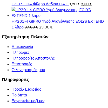
460,00 €.
είναι:
Original
Η
F-507 FIBA Φίλτρο Λαδιού FIAT
9,80
€
8,00
€
445,00 €.
price
τρέχουσα
was:
τιμή
9,80 €.
είναι:
HP201-4 GIPRO Υγρό Αναγέννησης EOLYS EXTEND
Original
Η
8,00 €.
1 λίτρο
37,00
€
29,00
€
price
τρέχουσα
Εξυπηρέτηση Πελατών
was:
τιμή
37,00 €.
είναι:
Επικοινωνία
29,00 €.
Πληρωμές
Πληροφορίες Αποστολής
Επιστροφές
Ο λογαριασμός μου
Πληροφορίες
Προφίλ Εταιρείας
Ποιότητα
Εργαστείτε μαζί μας